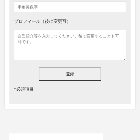
プロフィール（後に変更可）
*
必須項目