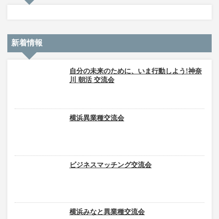
新着情報
自分の未来のために、いま行動しよう!神奈
川 朝活 交流会
横浜異業種交流会
ビジネスマッチング交流会
横浜みなと異業種交流会