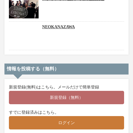
NEOKANAZAWA
情報を投稿する（無料）
新規登録(無料)はこちら。メールだけで簡単登録
新規登録（無料）
すでに登録済みはこちら。
ログイン