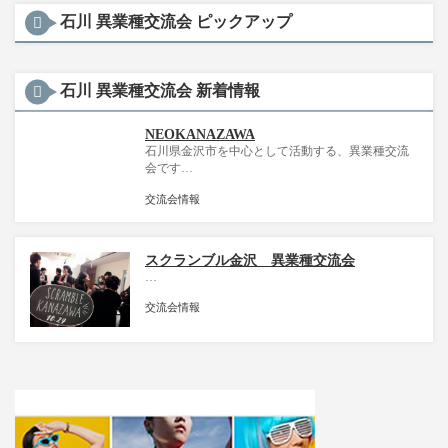
石川 異業種交流会 ピックアップ
石川 異業種交流会 新着情報
NEOKANAZAWA
石川県金沢市を中心として活動する、異業種交流
会です…
交流会情報
スクランブル金沢 異業種交流会
…
交流会情報