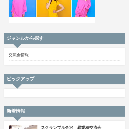
ジャンルから探す
交流会情報
ピックアップ
新着情報
スクランブル金沢 異業種交流会