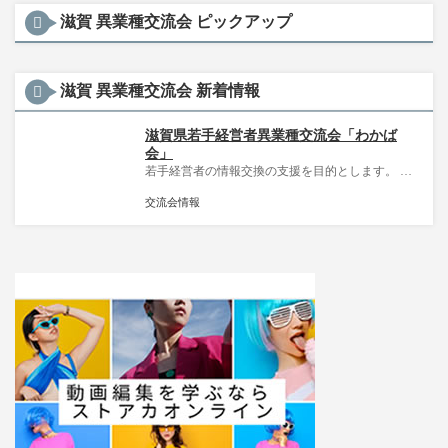
滋賀 異業種交流会 ピックアップ
滋賀 異業種交流会 新着情報
滋賀県若手経営者異業種交流会「わかば
会」
若手経営者の情報交換の支援を目的とします。 …
交流会情報