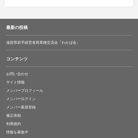
最新の投稿
滋賀県若手経営者異業種交流会「わかば会」
コンテンツ
お問い合わせ
サイト情報
メンバープロフィール
メンバーログイン
メンバー新規登録
修正依頼
利用規約
情報を募集中