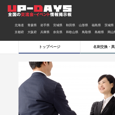
北海道
青森県
岩手県
宮城県
秋田県
山形県
福島県
茨城県
京都府
大阪府
兵庫県
奈良県
和歌山県
鳥取県
島根県
岡山
トップページ
名刺交換・異