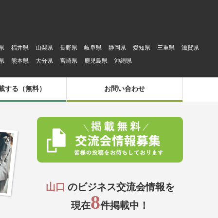
県
福井県
山梨県
長野県
岐阜県
静岡県
愛知県
三重県
滋賀県
県
熊本県
大分県
宮崎県
鹿児島県
沖縄県
載する（無料）
お問い合わせ
山口
のビジネス交流会情報を
8
現在
件掲載中！