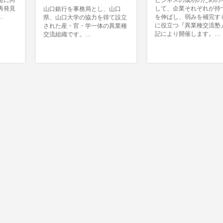
造に向
ビジネスの成功のための
再発見
して、企業それぞれが持
山口銀行を事務局とし、山口
…
を伸ばし、弱みを補完す
県、山口大学の協力を得て設立
に役立つ『異業種交流塾
された産・官・学一体の異業種
記により開催します。…
交流組織です。…