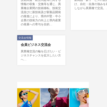
技術関連・経営問題等に関する
新商品・新サービスの創
情報の収集・交換等を通じ、異
け、自社・自身の強みを
業種企業間の技術移転、技術交
しながら異業種で交流。
流並びに新技術及び新製品開発
の推進により、県内中堅・中小
企業の技術力の向上と県内産業
の発展への寄与を目的…
交流会情報
会員ビジネス交流会
異業種交流の輪を広げたい・ビ
ジネスチャンスを拡大したい方
へ…