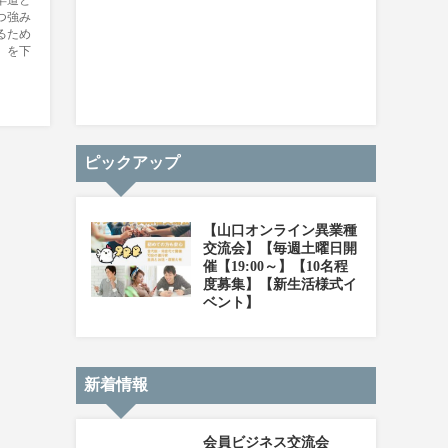
早道と
つ強み
るため
』を下
ピックアップ
【山口オンライン異業種
交流会】【毎週土曜日開
催【19:00～】【10名程
度募集】【新生活様式イ
ベント】
新着情報
会員ビジネス交流会