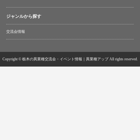
ジャンルから探す
交流会情報
Copyright © 栃木の異業種交流会・イベント情報｜異業種アップ All rights reserved.