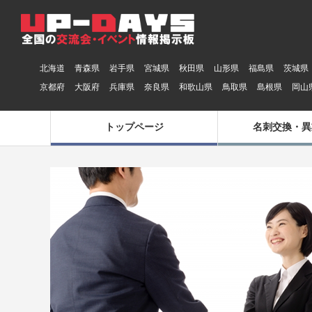
北海道
青森県
岩手県
宮城県
秋田県
山形県
福島県
茨城県
京都府
大阪府
兵庫県
奈良県
和歌山県
鳥取県
島根県
岡山
トップページ
名刺交換・異