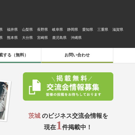
県
福井県
山梨県
長野県
岐阜県
静岡県
愛知県
三重県
滋賀県
県
熊本県
大分県
宮崎県
鹿児島県
沖縄県
載する（無料）
お問い合わせ
茨城
のビジネス交流会情報を
1
現在
件掲載中！