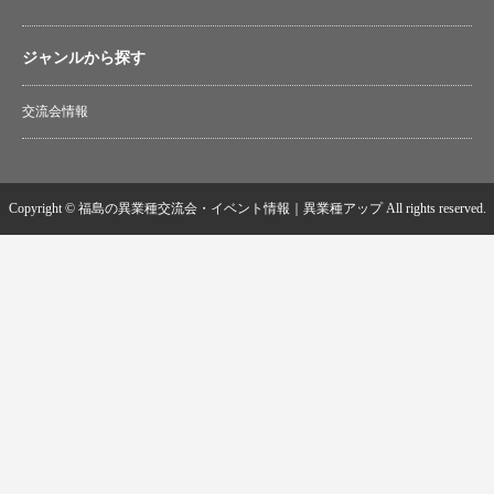
ジャンルから探す
交流会情報
Copyright © 福島の異業種交流会・イベント情報｜異業種アップ All rights reserved.