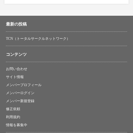
最新の投稿
TCN（トータルサークルネットワーク）
コンテンツ
お問い合わせ
サイト情報
メンバープロフィール
メンバーログイン
メンバー新規登録
修正依頼
利用規約
情報を募集中