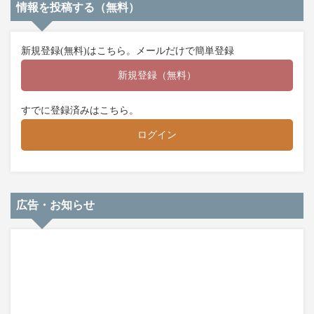
情報を投稿する（無料）
新規登録(無料)はこちら。メールだけで簡単登録
新規登録（無料）
すでに登録済みはこちら。
ログイン
広告・お知らせ