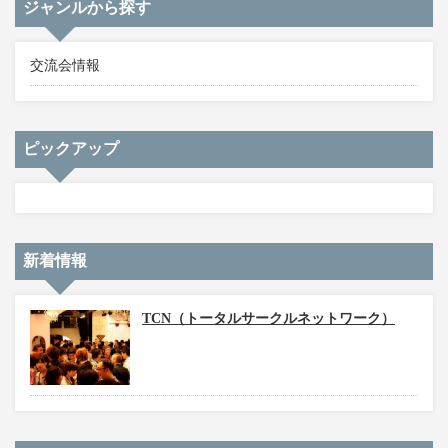
ジャンルから探す
交流会情報
ピックアップ
新着情報
TCN（トータルサークルネットワーク）