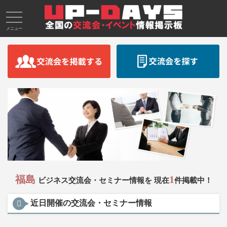
メニュー
福島
1
ビジネス交流会・セミナー情報を 現在
件掲載中！
近日開催の交流会・セミナー情報