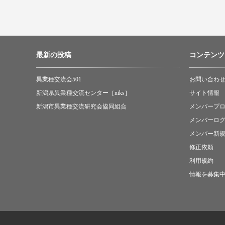
最新の投稿
コンテンツ
異業種交流会501
お問い合わ
新潟県異業種交流センター［niks］
サイト情報
新潟市異業種交流研究会協同組合
メンバープ
メンバーロ
メンバー新
修正依頼
利用規約
情報を募集