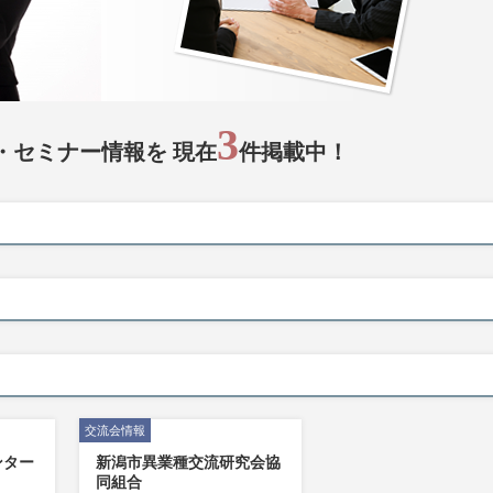
3
・セミナー情報を 現在
件掲載中！
交流会情報
ンター
新潟市異業種交流研究会協
同組合