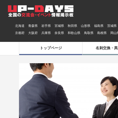
北海道
青森県
岩手県
宮城県
秋田県
山形県
福島県
茨城県
京都府
大阪府
兵庫県
奈良県
和歌山県
鳥取県
島根県
岡山
トップページ
名刺交換・異