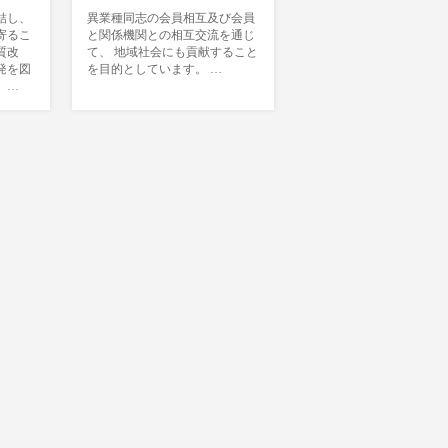
結し、
異業種同志の会員相互及び会員
寄るこ
と関係機関との相互交流を通じ
質改
て、 地域社会にも貢献すること
発を図
を目的としています。 …
。…