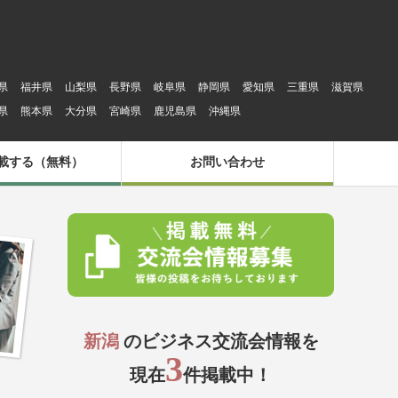
県
福井県
山梨県
長野県
岐阜県
静岡県
愛知県
三重県
滋賀県
県
熊本県
大分県
宮崎県
鹿児島県
沖縄県
載する（無料）
お問い合わせ
新潟
のビジネス交流会情報を
3
現在
件掲載中！