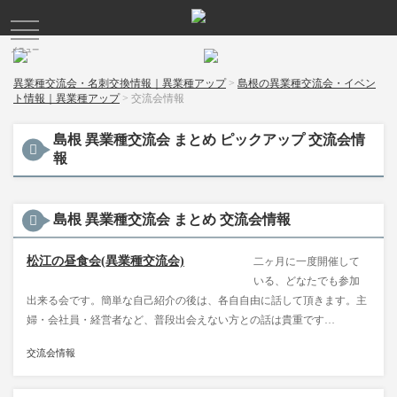
メニュー
異業種交流会・名刺交換情報｜異業種アップ
>
島根の異業種交流会・イベン
ト情報｜異業種アップ
>
交流会情報
島根 異業種交流会 まとめ ピックアップ 交流会情
報
島根 異業種交流会 まとめ 交流会情報
松江の昼食会(異業種交流会)
二ヶ月に一度開催して
いる、どなたでも参加
出来る会です。簡単な自己紹介の後は、各自自由に話して頂きます。主
婦・会社員・経営者など、普段出会えない方との話は貴重です…
交流会情報