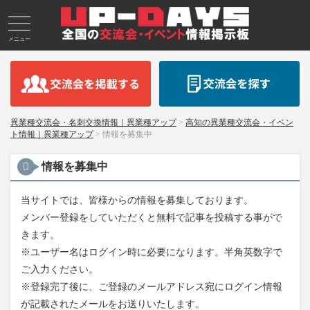
メニュー
異業種交流会・名刺交換情報｜異業種アップ
>
高知の異業種交流会・イベン
ト情報｜異業種アップ
>
情報を募集中
情報を募集中
当サイトでは、皆様からの情報を募集しております。
メンバー登録をしていただくと無料で記事を投稿する事がで
きます。
※ユーザー名はログイン時に必要になります。半角英数字で
ご入力ください。
※登録完了後に、ご登録のメールアドレス宛にログイン情報
が記載されたメールをお送りいたします。