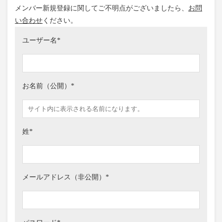
メンバー新規登録に関してご不明点がございましたら、
お問
い合わせ
ください。
ユーザー名
*
お名前（公開）
*
姓
*
メールアドレス（非公開）
*