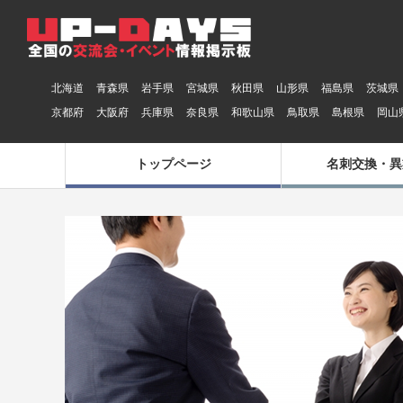
北海道
青森県
岩手県
宮城県
秋田県
山形県
福島県
茨城県
京都府
大阪府
兵庫県
奈良県
和歌山県
鳥取県
島根県
岡山
トップページ
名刺交換・異