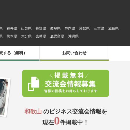
県
福井県
山梨県
長野県
岐阜県
静岡県
愛知県
三重県
滋賀県
県
熊本県
大分県
宮崎県
鹿児島県
沖縄県
載する（無料）
お問い合わせ
和歌山
のビジネス交流会情報を
0
現在
件掲載中！