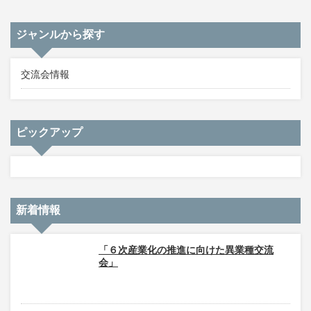
ジャンルから探す
交流会情報
ピックアップ
新着情報
「６次産業化の推進に向けた異業種交流
会」